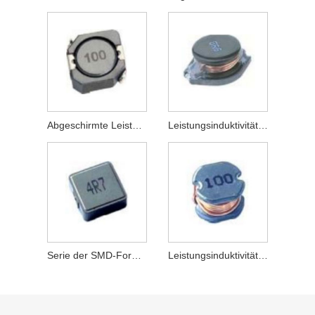
Abgeschirmte Leistungsinduktivitäten der Serien LFRH103, LFRH104 und LFRH105
Leistungsinduktivitäten der Serien LFDO3316 und LFDO3340 sowie LFDO5022
Serie der SMD-Formleistungsinduktivitäten
Leistungsinduktivitäten der Serien LFCD43 und LFCD54