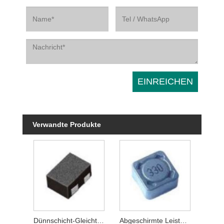
Verwandte Produkte
Dünnschicht-Gleichtaktfilter
Abgeschirmte Leistungsinduktivitäten der Serien LFRH73 und LFRH74