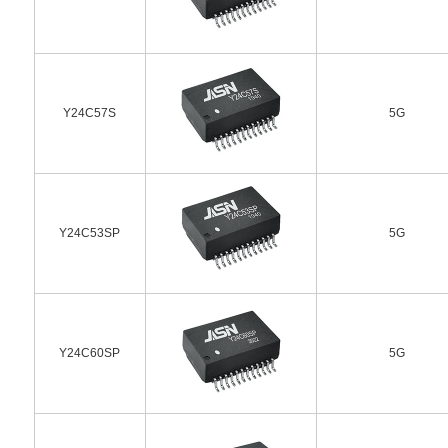
Y24C57S
5G
Y24C53SP
5G
Y24C60SP
5G