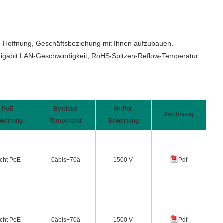
lt. Hoffnung, Geschäftsbeziehung mit Ihnen aufzubauen.
5 Gigabit LAN-Geschwindigkeit, RoHS-Spitzen-Reflow-Temperatur
PoE
Betriebs
Hi-Pot
Zeichnung
wertung
Temperatur
Bewertung
icht PoE
0âbis+70â
1500 V
Pdf
icht PoE
0âbis+70â
1500 V
Pdf