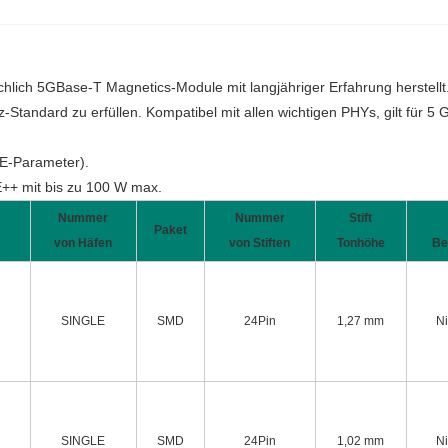
sächlich 5GBase-T Magnetics-Module mit langjähriger Erfahrung herstel
Standard zu erfüllen. Kompatibel mit allen wichtigen PHYs, gilt für 
oE-Parameter).
++ mit bis zu 100 W max.
Nummer
Nummer
Stift
Paket
von Häfen
von Stiften
Tonhöhe
Be
SINGLE
SMD
24Pin
1,27 mm
N
SINGLE
SMD
24Pin
1,02 mm
N