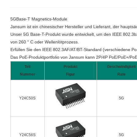
5GBase-T Magnetics-Module
Jansum ist ein chinesischer Hersteller und Lieferant, der haupt
Unser 5G Base-T-Produkt wurde entwickelt, um den IEEE 802.3bz-
von 260 ° C oder Wellenlötprozess.
Erfüllen Sie den IEEE 802.3AF/AT/BT-Standard (verschiedene P
Das PoE-Produktportfolio von Jansum kann 2P/4P PoE/PoE+/PoE
Teil
Produkt
Geschwindigkeit
Nummer
Figur
Rate
Y24C50S
5G
Y24C56S
5G