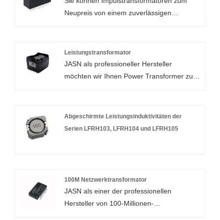
Sie können Impulstransformatoren zum
Neupreis von einem zuverlässigen
Modell: Y24C53SP
Hersteller von Impulstransformatoren in
China kaufen. PN G48T02 ist Rohs-
konform und hat verschiedene Pin-Layout-
Leistungstransformator
Optionen.
JASN als professioneller Hersteller
möchten wir Ihnen Power Transformer zur
Modell: G48T02D
Verfügung stellen. Und wir bieten Ihnen den
besten Kundendienst und pünktliche
Lieferung.
Abgeschirmte Leistungsinduktivitäten der
Serien LFRH103, LFRH104 und LFRH105
Modell: ER35-001D
100M Netzwerktransformator
JASN als einer der professionellen
Hersteller von 100-Millionen-
Netzwerktransformatoren in China und eine