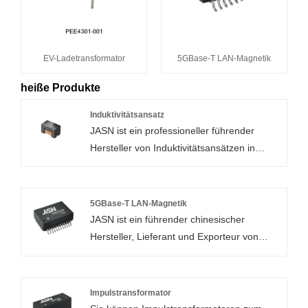
EV-Ladetransformator
5GBase-T LAN-Magnetik
heiße Produkte
Induktivitätsansatz
JASN ist ein professioneller führender
Hersteller von Induktivitätsansätzen in
China mit hoher Qualität und
angemessenem Preis. Willkommen bei uns.
5GBase-T LAN-Magnetik
Modell: JX2012C01
JASN ist ein führender chinesischer
Hersteller, Lieferant und Exporteur von
5GBase-T Lan Magnetics. Das PN
Y24C53SP erfüllt den IEEE 802.3bt-
Standard und ist für PoE-Anwendungen
Impulstransformator
geeignet.