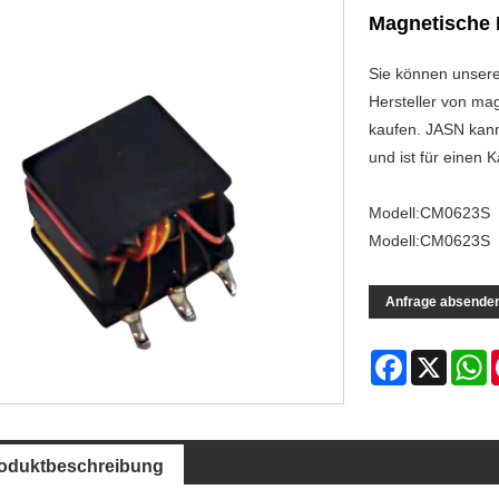
Magnetische 
Sie können unser
Hersteller von ma
kaufen. JASN kan
und ist für einen 
Modell:CM0623S
Modell:CM0623S
Anfrage absende
Facebook
X
W
oduktbeschreibung