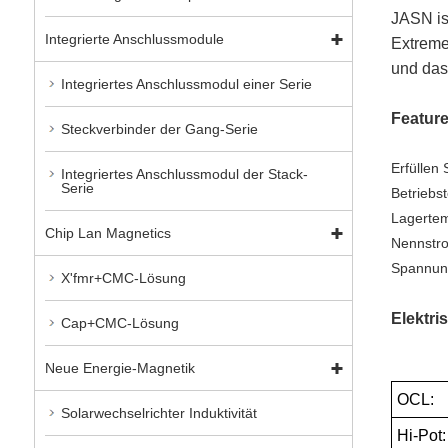
JASN is
Integrierte Anschlussmodule
Extreme
und das 
Integriertes Anschlussmodul einer Serie
Featur
Steckverbinder der Gang-Serie
Erfüllen
Integriertes Anschlussmodul der Stack-
Serie
Betriebs
Lagertem
Chip Lan Magnetics
Nennstr
Spannun
X'fmr+CMC-Lösung
Elektri
Cap+CMC-Lösung
Neue Energie-Magnetik
OCL:
Solarwechselrichter Induktivität
Hi-Pot: