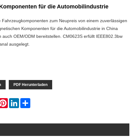
Komponenten für die Automobilindustrie
e Fahrzeugkomponenten zum Neupreis von einem zuverlässigen
gnetischen Komponenten für die Automobilindustrie in China
n auch OEM/ODM bereitstellen. CM0623S erfüllt IEEE802.3bw
Kanal ausgelegt.
n
PDF Herunterladen
hatsApp
Pinterest
LinkedIn
Share