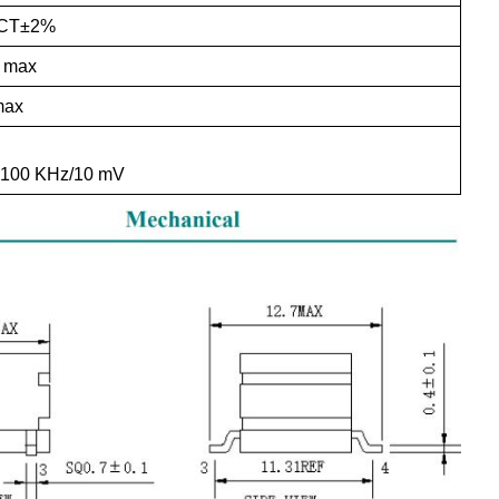
:1CT±2%
m max
max
p 100 KHz/10 mV