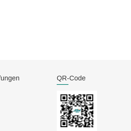
fungen
QR-Code