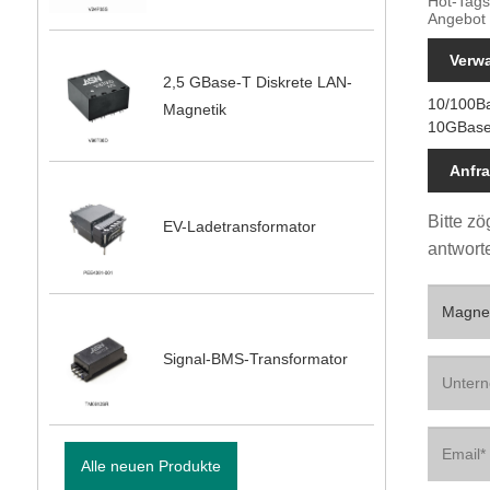
Hot-Tags
Angebot
Verw
2,5 GBase-T Diskrete LAN-
10/100B
Magnetik
10GBase
Anfr
Bitte z
EV-Ladetransformator
antwort
Signal-BMS-Transformator
Alle neuen Produkte