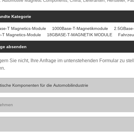
: Automotive Magnetic Components, China, Lieferanten, Hersteller, Fabr
andte Kategorie
ase-T Magnetics-Module
1000Base-T-Magnetikmodule
2.5GBase-
-T Magnetics-Module
18GBASE-T-MAGNETIK MODULE
Fahrze
age absenden
ögern Sie nicht, Ihre Anfrage im untenstehenden Formular zu st
en.