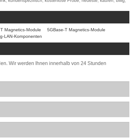
ik, kundenspezifisch, kostenlose Probe, neueste, kaufen, billig,
T Magnetics-Module
5GBase-T Magnetics-Module
ug-LAN-Komponenten
ellen. Wir werden Ihnen innerhalb von 24 Stunden