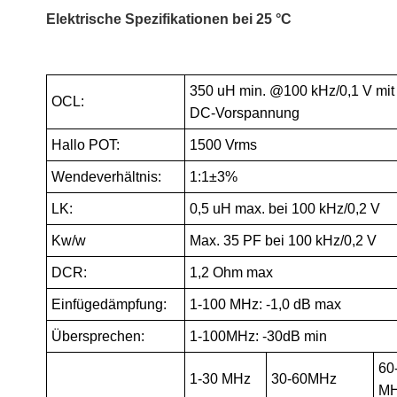
Elektrische Spezifikationen bei 25 °C
350 uH min. @100 kHz/0,1 V mit
OCL:
DC-Vorspannung
Hallo POT:
1500 Vrms
Wendeverhältnis:
1:1±3%
LK:
0,5 uH max. bei 100 kHz/0,2 V
Kw/w
Max. 35 PF bei 100 kHz/0,2 V
DCR:
1,2 Ohm max
Einfügedämpfung:
1-100 MHz: -1,0 dB max
Übersprechen:
1-100MHz: -30dB min
60
1-30 MHz
30-60MHz
M