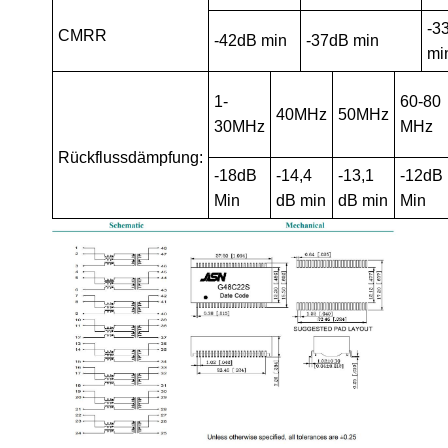
-3
CMRR
-42dB min
-37dB min
mi
1-
60-80
40MHz
50MHz
30MHz
MHz
Rückflussdämpfung:
-18dB
-14,4
-13,1
-12dB
Min
dB min
dB min
Min